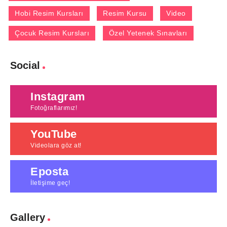
Hobi Resim Kursları
Resim Kursu
Video
Çocuk Resim Kursları
Özel Yetenek Sınavları
Social
Instagram
Fotoğraflarımız!
YouTube
Videolara göz at!
Eposta
İletişime geç!
Gallery