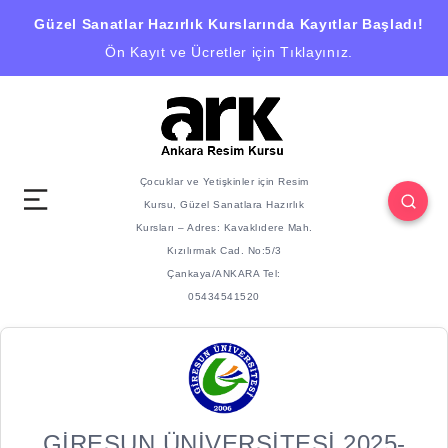
Güzel Sanatlar Hazırlık Kurslarında Kayıtlar Başladı!
Ön Kayıt ve Ücretler için
Tıklayınız
.
Çocuklar ve Yetişkinler için Resim
Kursu, Güzel Sanatlara Hazırlık
Kursları – Adres: Kavaklıdere Mah.
Kızılırmak Cad. No:5/3
Çankaya/ANKARA Tel:
05434541520
GİRESUN ÜNİVERSİTESİ 2025-