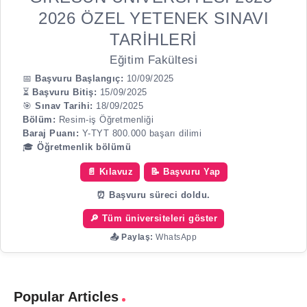
2026 ÖZEL YETENEK SINAVI
TARİHLERİ
Eğitim Fakültesi
📅
Başvuru Başlangıç:
10/09/2025
⏳
Başvuru Bitiş:
15/09/2025
🎯
Sınav Tarihi:
18/09/2025
Bölüm:
Resim-iş Öğretmenliği
Baraj Puanı:
Y-TYT 800.000 başarı dilimi
🎓
Öğretmenlik bölümü
📄 Kılavuz
📝 Başvuru Yap
⏰ Başvuru süreci doldu.
🔎 Tüm üniversiteleri göster
📤 Paylaş:
WhatsApp
Popular Articles